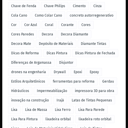
Chave de Fenda
Chave Philips
Cimento
Cinza
Cola Cano
Como Colar Cano
concreto autorregenerativo
Cor
Cor Azul
Coral
Corante
Cores
Cores Paredes
Decora
Decora Diamante
Decora Mate
Depósito de Materiais
Diamante Tintas
Dicas de Reforma
Dicas Pintura
Dicas Pintura de Fechada
Diferenças de Argamassa
Disjuntor
drones na engenharia
Drywall
Epoxi
Epoxy
Estilos Arquitetônicos
ferramentas para reforma
Gerdau
Hidráulicos
Impermeabilização
impressora 3D para obra
inovação na construção
Irajá
Latas de Tintas Pequenas
Lixa
Lixa de Massa
Lixa Ferro
Lixa Para Parede
Lixa Para Pintura
lixadeira orbital
lixadeira roto orbital