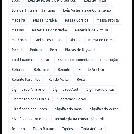
Lixas
Loja de Materiais Hidráulicos
Loja de Tintas
Loja de Tintas em Santana
Loja Materiais de Construção
Madeira
Massa Acrílica
Massa Corrida
Massa Pronta
Massas
Materiais Construção
Materiais de Pintura
Melhores
Melhores Tintas
Obras
Paleta de Cores
Pincel
Pintura
Piso
Placas de Drywall
qual lixadeira comprar
realidade aumentada na construção
Reforma
Reformas
Rejunte
Rejunte Acrílico
Rejunte Para Piso
Rende Muito
Rosa
Significado Amarelo
Significado Azul
Significado Cinza
Significado cor Laranja
Significado Cores
Significado das Cores
Significado Rosa
Significado Verde
Significado Vermelho
tecnologia na construção civil
Telhado
Tijolo Baiano
Tijolos
Tinta Acrílica