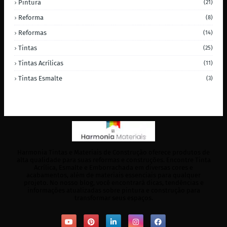
Pintura
(21)
Reforma
(8)
Reformas
(14)
Tintas
(25)
Tintas Acrílicas
(11)
Tintas Esmalte
(3)
Harmonia Tintas e Materiais de Construção oferece produtos de
alta qualidade para suas reformas e construções. Encontre Tinta
Acrílica, Esmalte e Emborrachada em diversas cores e
acabamentos, além de materiais essenciais para qualquer
projeto. No nosso blog, você encontrará dicas, tendências e
informações atualizadas sobre pintura e construção para
transformar seus espaços.