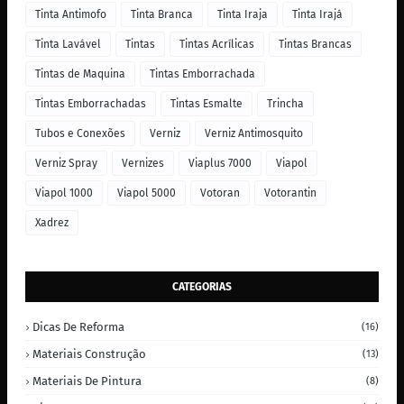
Tinta Antimofo
Tinta Branca
Tinta Iraja
Tinta Irajá
Tinta Lavável
Tintas
Tintas Acrílicas
Tintas Brancas
Tintas de Maquina
Tintas Emborrachada
Tintas Emborrachadas
Tintas Esmalte
Trincha
Tubos e Conexões
Verniz
Verniz Antimosquito
Verniz Spray
Vernizes
Viaplus 7000
Viapol
Viapol 1000
Viapol 5000
Votoran
Votorantin
Xadrez
CATEGORIAS
Dicas De Reforma
(16)
Materiais Construção
(13)
Materiais De Pintura
(8)