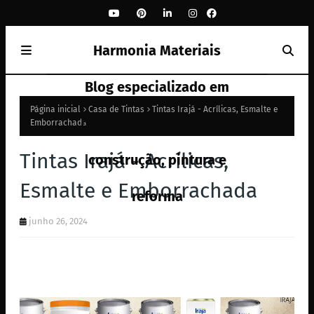
Harmonia Materiais
Blog especializado em
Página inicial
Casa de Tintas
Tintas Irajá - Acrílicas, Esmalte e
dicas e tendências para
Emborrachada
Tintas Irajá - Acrílicas,
construção, pintura e
Esmalte e Emborrachada
reforma
junho 26, 2024