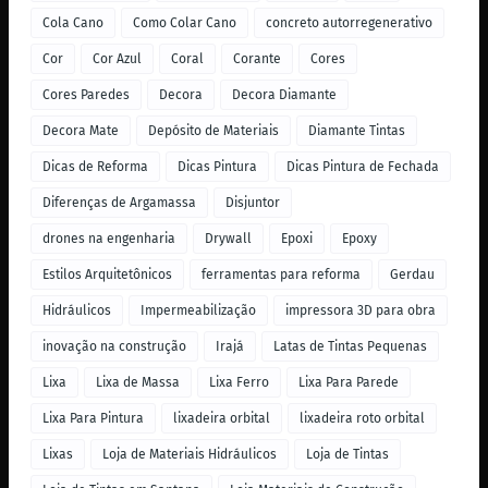
Cola Cano
Como Colar Cano
concreto autorregenerativo
Cor
Cor Azul
Coral
Corante
Cores
Cores Paredes
Decora
Decora Diamante
Decora Mate
Depósito de Materiais
Diamante Tintas
Dicas de Reforma
Dicas Pintura
Dicas Pintura de Fechada
Diferenças de Argamassa
Disjuntor
drones na engenharia
Drywall
Epoxi
Epoxy
Estilos Arquitetônicos
ferramentas para reforma
Gerdau
Hidráulicos
Impermeabilização
impressora 3D para obra
inovação na construção
Irajá
Latas de Tintas Pequenas
Lixa
Lixa de Massa
Lixa Ferro
Lixa Para Parede
Lixa Para Pintura
lixadeira orbital
lixadeira roto orbital
Lixas
Loja de Materiais Hidráulicos
Loja de Tintas