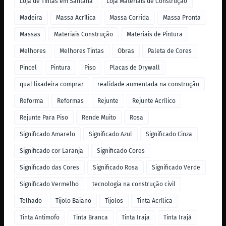
Loja de Tintas em Santana
Loja Materiais de Construção
Madeira
Massa Acrílica
Massa Corrida
Massa Pronta
Massas
Materiais Construção
Materiais de Pintura
Melhores
Melhores Tintas
Obras
Paleta de Cores
Pincel
Pintura
Piso
Placas de Drywall
qual lixadeira comprar
realidade aumentada na construção
Reforma
Reformas
Rejunte
Rejunte Acrílico
Rejunte Para Piso
Rende Muito
Rosa
Significado Amarelo
Significado Azul
Significado Cinza
Significado cor Laranja
Significado Cores
Significado das Cores
Significado Rosa
Significado Verde
Significado Vermelho
tecnologia na construção civil
Telhado
Tijolo Baiano
Tijolos
Tinta Acrílica
Tinta Antimofo
Tinta Branca
Tinta Iraja
Tinta Irajá