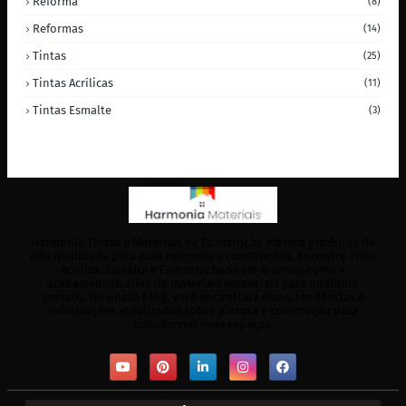
Reforma
(8)
Reformas
(14)
Tintas
(25)
Tintas Acrílicas
(11)
Tintas Esmalte
(3)
Harmonia Tintas e Materiais de Construção oferece produtos de
alta qualidade para suas reformas e construções. Encontre Tinta
Acrílica, Esmalte e Emborrachada em diversas cores e
acabamentos, além de materiais essenciais para qualquer
projeto. No nosso blog, você encontrará dicas, tendências e
informações atualizadas sobre pintura e construção para
transformar seus espaços.