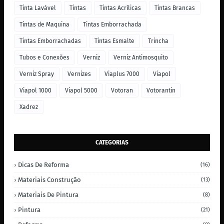
Tinta Lavável
Tintas
Tintas Acrílicas
Tintas Brancas
Tintas de Maquina
Tintas Emborrachada
Tintas Emborrachadas
Tintas Esmalte
Trincha
Tubos e Conexões
Verniz
Verniz Antimosquito
Verniz Spray
Vernizes
Viaplus 7000
Viapol
Viapol 1000
Viapol 5000
Votoran
Votorantin
Xadrez
CATEGORIAS
Dicas De Reforma
(16)
Materiais Construção
(13)
Materiais De Pintura
(8)
Pintura
(21)