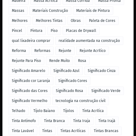
Madeira
Massa Acrílica
Massa Corrida
Massa Pronta
Massas
Materiais Construção
Materiais de Pintura
Melhores
Melhores Tintas
Obras
Paleta de Cores
Pincel
Pintura
Piso
Placas de Drywall
qual lixadeira comprar
realidade aumentada na construção
Reforma
Reformas
Rejunte
Rejunte Acrílico
Rejunte Para Piso
Rende Muito
Rosa
Significado Amarelo
Significado Azul
Significado Cinza
Significado cor Laranja
Significado Cores
Significado das Cores
Significado Rosa
Significado Verde
Significado Vermelho
tecnologia na construção civil
Telhado
Tijolo Baiano
Tijolos
Tinta Acrílica
Tinta Antimofo
Tinta Branca
Tinta Iraja
Tinta Irajá
Tinta Lavável
Tintas
Tintas Acrílicas
Tintas Brancas