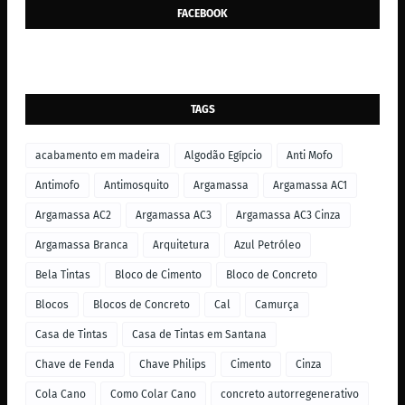
FACEBOOK
TAGS
acabamento em madeira
Algodão Egípcio
Anti Mofo
Antimofo
Antimosquito
Argamassa
Argamassa AC1
Argamassa AC2
Argamassa AC3
Argamassa AC3 Cinza
Argamassa Branca
Arquitetura
Azul Petróleo
Bela Tintas
Bloco de Cimento
Bloco de Concreto
Blocos
Blocos de Concreto
Cal
Camurça
Casa de Tintas
Casa de Tintas em Santana
Chave de Fenda
Chave Philips
Cimento
Cinza
Cola Cano
Como Colar Cano
concreto autorregenerativo