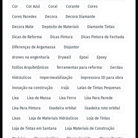
Cor
Cor Azul
Coral
Corante
Cores
Cores Paredes
Decora
Decora Diamante
Decora Mate
Depósito de Materiais
Diamante Tintas
Dicas de Reforma
Dicas Pintura
Dicas Pintura de Fechada
Diferenças de Argamassa
Disjuntor
drones na engenharia
Drywall
Epoxi
Epoxy
Estilos Arquitetônicos
ferramentas para reforma
Gerdau
Hidráulicos
Impermeabilização
impressora 3D para obra
inovação na construção
Irajá
Latas de Tintas Pequenas
Lixa
Lixa de Massa
Lixa Ferro
Lixa Para Parede
Lixa Para Pintura
lixadeira orbital
lixadeira roto orbital
Lixas
Loja de Materiais Hidráulicos
Loja de Tintas
Loja de Tintas em Santana
Loja Materiais de Construção