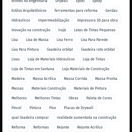
drones na engenharia
Drywall
Epoxi
Epoxy
Estilos Arquitetônicos
ferramentas para reforma
Gerdau
Hidráulicos
Impermeabilização
impressora 3D para obra
inovação na construção
Irajá
Latas de Tintas Pequenas
Lixa
Lixa de Massa
Lixa Ferro
Lixa Para Parede
Lixa Para Pintura
lixadeira orbital
lixadeira roto orbital
Lixas
Loja de Materiais Hidráulicos
Loja de Tintas
Loja de Tintas em Santana
Loja Materiais de Construção
Madeira
Massa Acrílica
Massa Corrida
Massa Pronta
Massas
Materiais Construção
Materiais de Pintura
Melhores
Melhores Tintas
Obras
Paleta de Cores
Pincel
Pintura
Piso
Placas de Drywall
qual lixadeira comprar
realidade aumentada na construção
Reforma
Reformas
Rejunte
Rejunte Acrílico