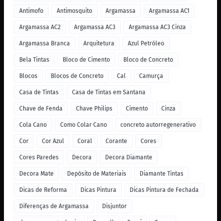
Antimofo
Antimosquito
Argamassa
Argamassa AC1
Argamassa AC2
Argamassa AC3
Argamassa AC3 Cinza
Argamassa Branca
Arquitetura
Azul Petróleo
Bela Tintas
Bloco de Cimento
Bloco de Concreto
Blocos
Blocos de Concreto
Cal
Camurça
Casa de Tintas
Casa de Tintas em Santana
Chave de Fenda
Chave Philips
Cimento
Cinza
Cola Cano
Como Colar Cano
concreto autorregenerativo
Cor
Cor Azul
Coral
Corante
Cores
Cores Paredes
Decora
Decora Diamante
Decora Mate
Depósito de Materiais
Diamante Tintas
Dicas de Reforma
Dicas Pintura
Dicas Pintura de Fechada
Diferenças de Argamassa
Disjuntor