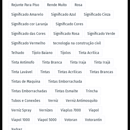
Rejunte Para Piso
Rende Muito
Rosa
Significado Amarelo
Significado Azul
Significado Cinza
Significado cor Laranja
Significado Cores
Significado das Cores
Significado Rosa
Significado Verde
Significado Vermelho
tecnologia na construção civil
Telhado
Tijolo Baiano
Tijolos
Tinta Acrílica
Tinta Antimofo
Tinta Branca
Tinta Iraja
Tinta Irajá
Tinta Lavável
Tintas
Tintas Acrílicas
Tintas Brancas
Tintas de Maquina
Tintas Emborrachada
Tintas Emborrachadas
Tintas Esmalte
Trincha
Tubos e Conexões
Verniz
Verniz Antimosquito
Verniz Spray
Vernizes
Viaplus 7000
Viapol
Viapol 1000
Viapol 5000
Votoran
Votorantin
Xadrez