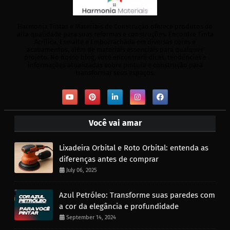
Harmonia Tintas e Materiais de Construção oferece produtos de
alta qualidade para suas reformas e construções. Encontre Tinta
Acrílica, Esmalte e Emborrachada em diversas cores e
acabamentos, além de materiais essenciais para qualquer
projeto. No nosso blog, você encontrará dicas, tendências e
informações atualizadas sobre pintura e construção para
transformar seus espaços.
Você vai amar
Lixadeira Orbital e Roto Orbital: entenda as
diferenças antes de comprar
July 06, 2025
Azul Petróleo: Transforme suas paredes com
a cor da elegância e profundidade
September 14, 2024