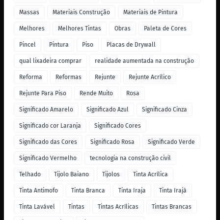
Massas
Materiais Construção
Materiais de Pintura
Melhores
Melhores Tintas
Obras
Paleta de Cores
Pincel
Pintura
Piso
Placas de Drywall
qual lixadeira comprar
realidade aumentada na construção
Reforma
Reformas
Rejunte
Rejunte Acrílico
Rejunte Para Piso
Rende Muito
Rosa
Significado Amarelo
Significado Azul
Significado Cinza
Significado cor Laranja
Significado Cores
Significado das Cores
Significado Rosa
Significado Verde
Significado Vermelho
tecnologia na construção civil
Telhado
Tijolo Baiano
Tijolos
Tinta Acrílica
Tinta Antimofo
Tinta Branca
Tinta Iraja
Tinta Irajá
Tinta Lavável
Tintas
Tintas Acrílicas
Tintas Brancas