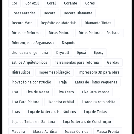
Cor
Cor Azul
Coral
Corante
Cores
Cores Paredes
Decora
Decora Diamante
Decora Mate
Depósito de Materiais
Diamante Tintas
Dicas de Reforma
Dicas Pintura
Dicas Pintura de Fechada
Diferenças de Argamassa
Disjuntor
drones na engenharia
Drywall
Epoxi
Epoxy
Estilos Arquitetônicos
ferramentas para reforma
Gerdau
Hidráulicos
Impermeabilização
impressora 3D para obra
inovação na construção
Irajá
Latas de Tintas Pequenas
Lixa
Lixa de Massa
Lixa Ferro
Lixa Para Parede
Lixa Para Pintura
lixadeira orbital
lixadeira roto orbital
Lixas
Loja de Materiais Hidráulicos
Loja de Tintas
Loja de Tintas em Santana
Loja Materiais de Construção
Madeira
Massa Acrílica
Massa Corrida
Massa Pronta