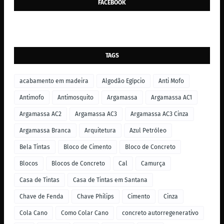
FACEBOOK
TAGS
acabamento em madeira
Algodão Egípcio
Anti Mofo
Antimofo
Antimosquito
Argamassa
Argamassa AC1
Argamassa AC2
Argamassa AC3
Argamassa AC3 Cinza
Argamassa Branca
Arquitetura
Azul Petróleo
Bela Tintas
Bloco de Cimento
Bloco de Concreto
Blocos
Blocos de Concreto
Cal
Camurça
Casa de Tintas
Casa de Tintas em Santana
Chave de Fenda
Chave Philips
Cimento
Cinza
Cola Cano
Como Colar Cano
concreto autorregenerativo