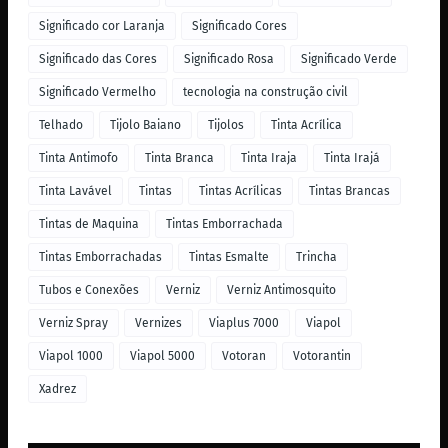
Significado cor Laranja
Significado Cores
Significado das Cores
Significado Rosa
Significado Verde
Significado Vermelho
tecnologia na construção civil
Telhado
Tijolo Baiano
Tijolos
Tinta Acrílica
Tinta Antimofo
Tinta Branca
Tinta Iraja
Tinta Irajá
Tinta Lavável
Tintas
Tintas Acrílicas
Tintas Brancas
Tintas de Maquina
Tintas Emborrachada
Tintas Emborrachadas
Tintas Esmalte
Trincha
Tubos e Conexões
Verniz
Verniz Antimosquito
Verniz Spray
Vernizes
Viaplus 7000
Viapol
Viapol 1000
Viapol 5000
Votoran
Votorantin
Xadrez