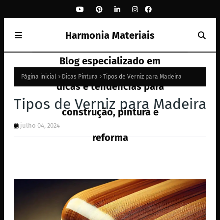
Harmonia Materiais
Blog especializado em
Página inicial
Dicas Pintura
Tipos de Verniz para Madeira
dicas e tendências para
Tipos de Verniz para Madeira
construção, pintura e
julho 04, 2024
reforma