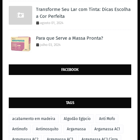
Transforme Seu Lar com Tinta: Dicas Escolha
a Cor Perfeita
agosto 01, 2024
Para que Serve a Massa Pronta?
julho 03, 2024
FACEBOOK
TAGS
acabamento em madeira
Algodão Egípcio
Anti Mofo
Antimofo
Antimosquito
Argamassa
Argamassa AC1
Argamassa AC2
Argamassa AC3
Argamassa AC3 Cinza