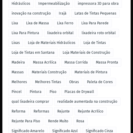
Hidráulicos
Impermeabilização
impressora 3D para obra
inovação na construção
Irajá
Latas de Tintas Pequenas
Lixa
Lixa de Massa
Lixa Ferro
Lixa Para Parede
Lixa Para Pintura
lixadeira orbital
lixadeira roto orbital
Lixas
Loja de Materiais Hidráulicos
Loja de Tintas
Loja de Tintas em Santana
Loja Materiais de Construção
Madeira
Massa Acrílica
Massa Corrida
Massa Pronta
Massas
Materiais Construção
Materiais de Pintura
Melhores
Melhores Tintas
Obras
Paleta de Cores
Pincel
Pintura
Piso
Placas de Drywall
qual lixadeira comprar
realidade aumentada na construção
Reforma
Reformas
Rejunte
Rejunte Acrílico
Rejunte Para Piso
Rende Muito
Rosa
Significado Amarelo
Significado Azul
Significado Cinza