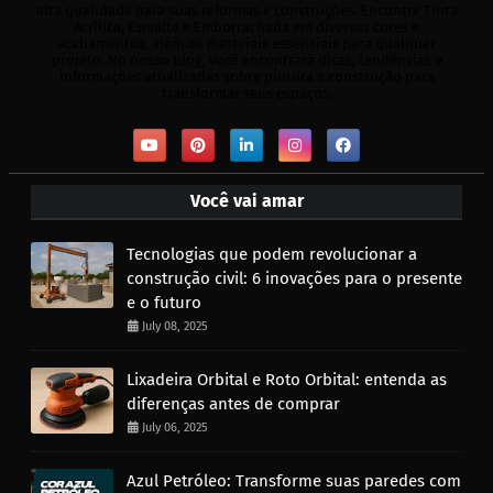
alta qualidade para suas reformas e construções. Encontre Tinta
Acrílica, Esmalte e Emborrachada em diversas cores e
acabamentos, além de materiais essenciais para qualquer
projeto. No nosso blog, você encontrará dicas, tendências e
informações atualizadas sobre pintura e construção para
transformar seus espaços.
Você vai amar
Tecnologias que podem revolucionar a
construção civil: 6 inovações para o presente
e o futuro
July 08, 2025
Lixadeira Orbital e Roto Orbital: entenda as
diferenças antes de comprar
July 06, 2025
Azul Petróleo: Transforme suas paredes com