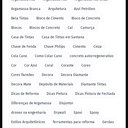
Argamassa Branca
Arquitetura
Azul Petróleo
Bela Tintas
Bloco de Cimento
Bloco de Concreto
Blocos
Blocos de Concreto
Cal
Camurça
Casa de Tintas
Casa de Tintas em Santana
Chave de Fenda
Chave Philips
Cimento
Cinza
Cola Cano
Como Colar Cano
concreto autorregenerativo
Cor
Cor Azul
Coral
Corante
Cores
Cores Paredes
Decora
Decora Diamante
Decora Mate
Depósito de Materiais
Diamante Tintas
Dicas de Reforma
Dicas Pintura
Dicas Pintura de Fechada
Diferenças de Argamassa
Disjuntor
drones na engenharia
Drywall
Epoxi
Epoxy
Estilos Arquitetônicos
ferramentas para reforma
Gerdau